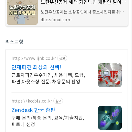
노란우산공제 혜택 가입방법 개편안 알아보기
노란우산공제는 소상공인이나 중소사업자를 위해
중소기업중앙회에서 운영하고 있는데 폐업이나 노
dbc.sfanxi.com
령으로부터 생활의 안정과 재기의 기회를 받을 수
있도록 하기 위해 도입되었습니다. 아래
리스트형
http://www.ijnb.co.kr
광고
인재파견 최상의 선택!
근로자파견우수기업, 채용대행, 도급,
파견,아웃소싱 전문. 채용문의 환영
https://kccbiz.co.kr
광고
Zendesk 한국 총판
구매 문의/제품 문의, 교육/기술지원,
파트너 신청